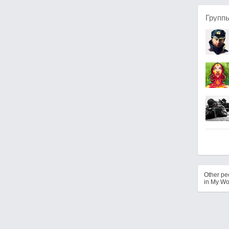
Групп
Other p
in My Wo