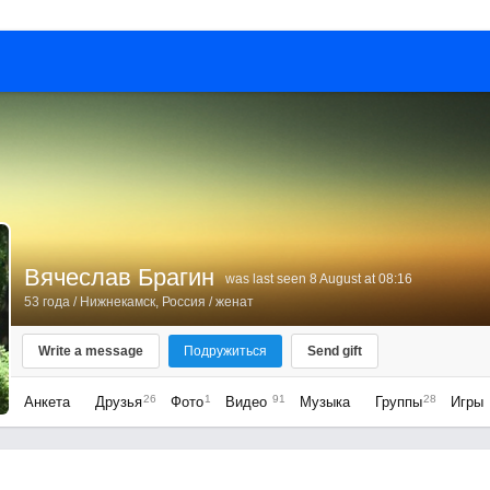
Вячеслав Брагин
was last seen 8 August at 08:16
53 года
/
Нижнекамск, Россия
/ женат
Write a message
Подружиться
Send gift
26
1
91
28
Анкета
Друзья
Фото
Видео
Музыка
Группы
Игры