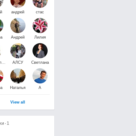
й
андрей
cтас
ко
мухтаров
гусев
ра
Андрей
Лилия
ова
Шушарин
К.
Станислав
АЛСУ
Светлана
ов
АХМЕТЗЯНОВА
Власова
ра
Наталья
А
а)
Галак
К
View all
ки
1