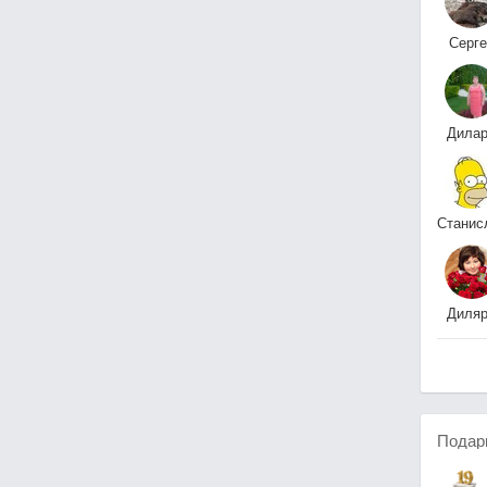
Серге
Фомен
Дила
Салах
Ушак
Диля
Закирова ( Минигалеев
Подар