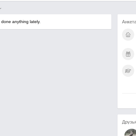
Анкет
done anything lately.
Друзь