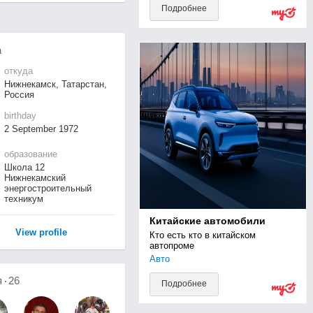
Подробнее
а
откуда
Нижнекамск, Татарстан,
Россия
birthday
2 September 1972
образование
Школа 12
Нижнекамский
энергостроительный
техникум
Китайские автомобили
View profile
Кто есть кто в китайском 
автопроме
Авто
я
26
Подробнее