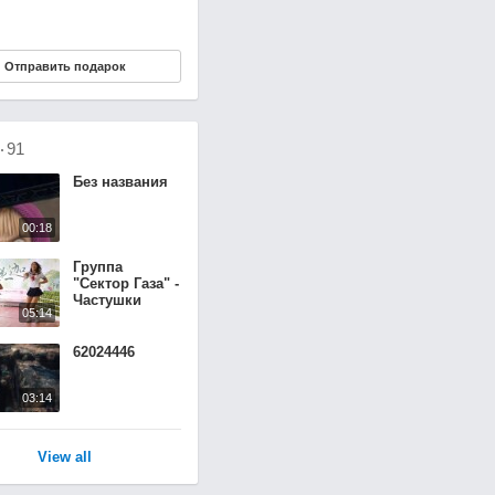
Отправить подарок
о
91
Без названия
00:18
Группа
"Сектор Газа" -
Частушки
05:14
(Dance Сover
Remix)
62024446
03:14
View all