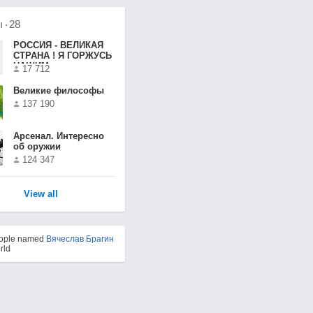
ы
28
РОССИЯ - ВЕЛИКАЯ
СТРАНА ! Я ГОРЖУСЬ
НАШИМ
17 712
ПРЕЗИДЕНТОМ !
Великие философы
137 190
Арсенал. Интересно
об оружии
124 347
View all
eople named
Вячеслав Брагин
rld