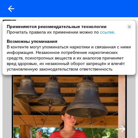
Алексей Гробов
Применяются рекомендательные технологии
added a photo
Прочитать правила их применении можно по
ссылке
.
02 Jun в 11:24
Возможны упоминания
В контенте могут упоминаться наркотики и связанная с ними
информация. Незаконное потребление наркотических
средств, психотропных веществ и их аналогов причиняет
вред здоровью, их незаконный оборот запрещён и влечёт
установленную законодательством ответственность