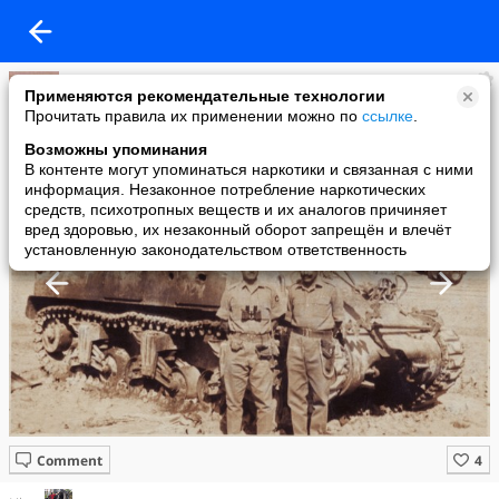
Александр Сащенко
Применяются рекомендательные технологии
added a photo
Прочитать правила их применении можно по
ссылке
.
18 Jun в 12:06
Возможны упоминания
В контенте могут упоминаться наркотики и связанная с ними
информация. Незаконное потребление наркотических
средств, психотропных веществ и их аналогов причиняет
вред здоровью, их незаконный оборот запрещён и влечёт
установленную законодательством ответственность
Comment