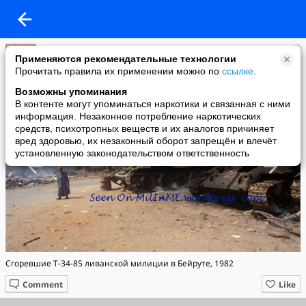
Александр Сащенко
Применяются рекомендательные технологии
added a photo
Прочитать правила их применении можно по
ссылке
.
24 Oct в 17:49
Возможны упоминания
В контенте могут упоминаться наркотики и связанная с ними
информация. Незаконное потребление наркотических
средств, психотропных веществ и их аналогов причиняет
вред здоровью, их незаконный оборот запрещён и влечёт
установленную законодательством ответственность
Сгоревшие Т-34-85 ливанской милиции в Бейруте, 1982
Comment
Like