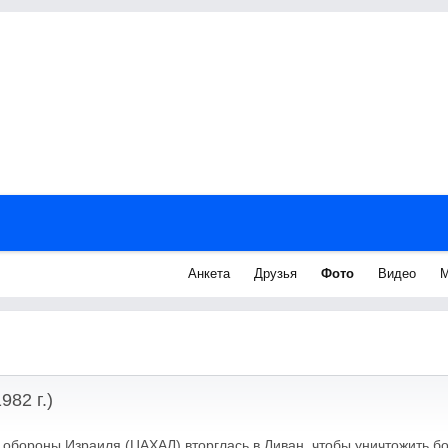
Анкета
Друзья
Фото
Видео
М
982 г.)
 обороны Израиля (ЦАХАЛ) вторглась в Ливан, чтобы уничтожить б