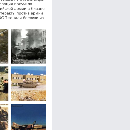
ерация получила
рийской армии в Ливане
 теракты против армии
 ООП заняли боевики из