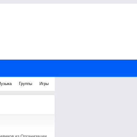
узыка
Группы
Игры
оевиков из Организации