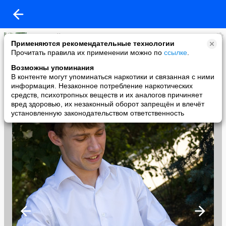
Дмитрий Четнев
Применяются рекомендательные технологии
added a photo
Прочитать правила их применении можно по
ссылке
.
16 Aug в 13:00
Возможны упоминания
В контенте могут упоминаться наркотики и связанная с ними
информация. Незаконное потребление наркотических
средств, психотропных веществ и их аналогов причиняет
вред здоровью, их незаконный оборот запрещён и влечёт
установленную законодательством ответственность