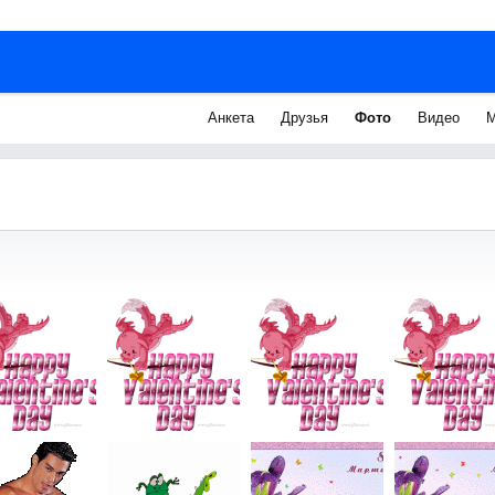
Анкета
Друзья
Фото
Видео
М