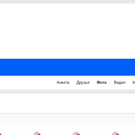
Анкета
Друзья
Фото
Видео
М