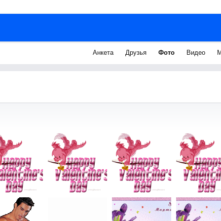
Анкета
Друзья
Фото
Видео
М