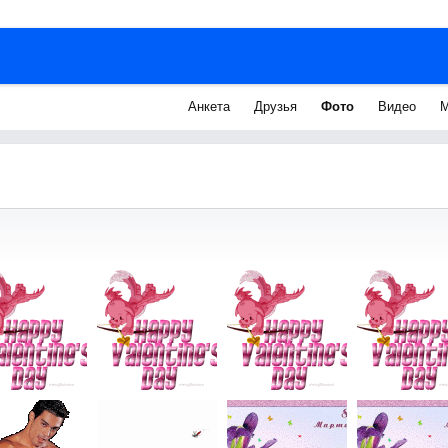
Анкета
Друзья
Фото
Видео
М