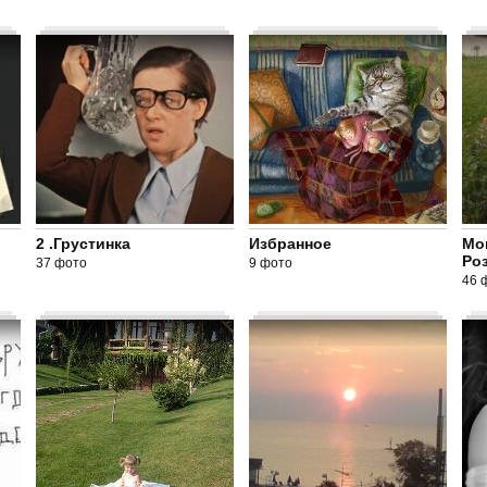
2 .Грустинка
Избранное
Мо
Ро
37 фото
9 фото
46 