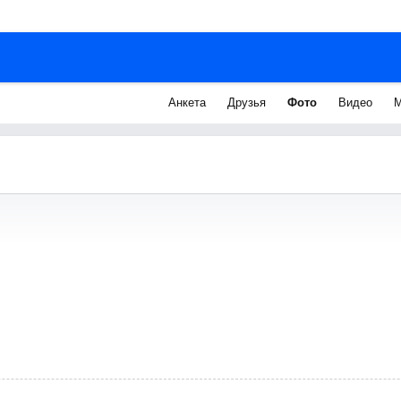
Анкета
Друзья
Фото
Видео
М