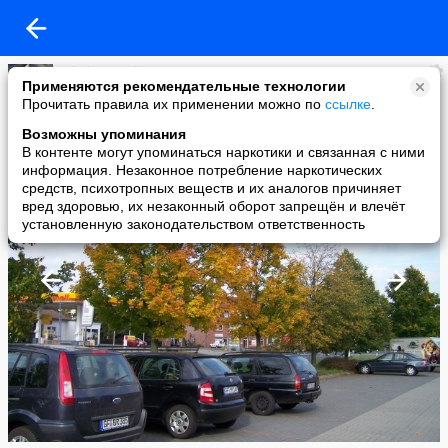
Wladimir Jedig
Применяются рекомендательные технологии
added a photo
Прочитать правила их применении можно по
ссылке
.
17 Oct в 01:45
Возможны упоминания
В контенте могут упоминаться наркотики и связанная с ними
информация. Незаконное потребление наркотических
средств, психотропных веществ и их аналогов причиняет
вред здоровью, их незаконный оборот запрещён и влечёт
установленную законодательством ответственность