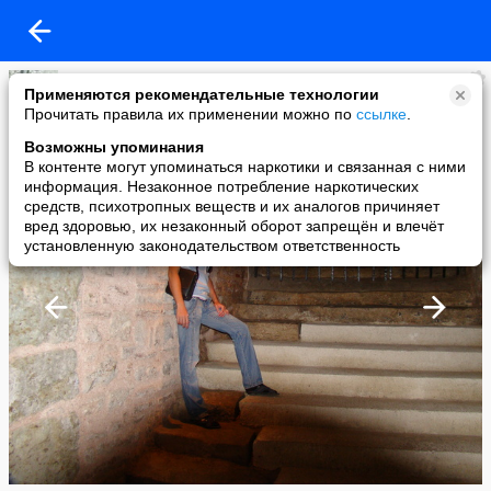
vov
Применяются рекомендательные технологии
added a photo
Прочитать правила их применении можно по
ссылке
.
17 Aug в 09:12
Возможны упоминания
В контенте могут упоминаться наркотики и связанная с ними
информация. Незаконное потребление наркотических
средств, психотропных веществ и их аналогов причиняет
вред здоровью, их незаконный оборот запрещён и влечёт
установленную законодательством ответственность