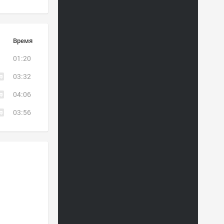
Время
01:20
03:32
04:06
03:56