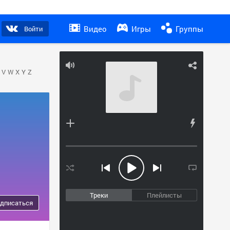
Видео
Игры
Группы
Войти
V
W
X
Y
Z
Треки
Плейлисты
дписаться