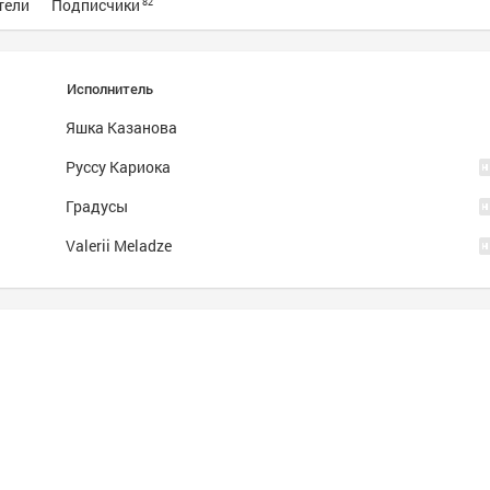
тели
Подписчики
82
Исполнитель
Яшка Казанова
Руссу Кариока
Градусы
Valerii Meladze