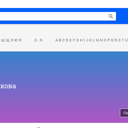
Ш
Щ
Э
Ю
Я
0 .. 9
A
B
C
D
E
F
G
H
I
J
K
L
M
N
O
P
Q
R
S
T
U
кова
По