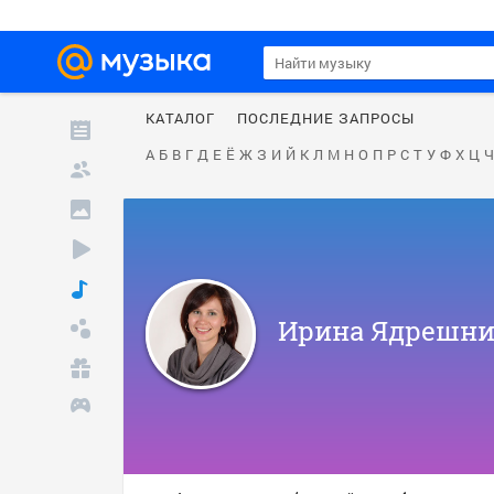
КАТАЛОГ
ПОСЛЕДНИЕ ЗАПРОСЫ
А
Б
В
Г
Д
Е
Ё
Ж
З
И
Й
К
Л
М
Н
О
П
Р
С
Т
У
Ф
Х
Ц
Ч
Ирина Ядрешни