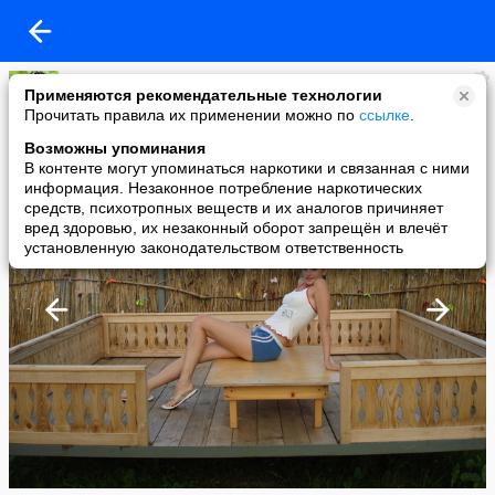
Катюшка
Применяются рекомендательные технологии
added a photo
Прочитать правила их применении можно по
ссылке
.
18 Jul в 09:49
Возможны упоминания
В контенте могут упоминаться наркотики и связанная с ними
информация. Незаконное потребление наркотических
средств, психотропных веществ и их аналогов причиняет
вред здоровью, их незаконный оборот запрещён и влечёт
установленную законодательством ответственность