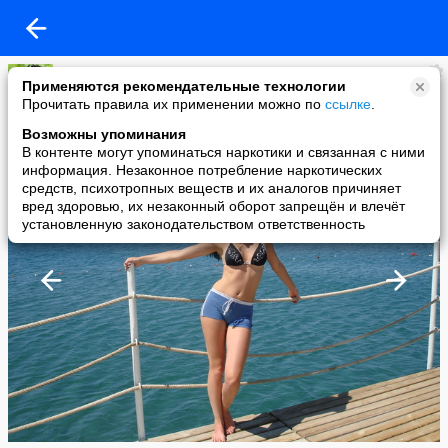
Катюшка
Применяются рекомендательные технологии
added a photo
Прочитать правила их применении можно по
ссылке
.
01 Jun в 10:21
Возможны упоминания
В контенте могут упоминаться наркотики и связанная с ними
информация. Незаконное потребление наркотических
средств, психотропных веществ и их аналогов причиняет
вред здоровью, их незаконный оборот запрещён и влечёт
установленную законодательством ответственность