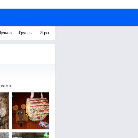
узыка
Группы
Игры
 сама.