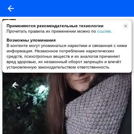
Яна
Применяются рекомендательные технологии
added a photo
Прочитать правила их применении можно по
ссылке
.
31 Jan в 08:09
Возможны упоминания
В контенте могут упоминаться наркотики и связанная с ними
информация. Незаконное потребление наркотических
средств, психотропных веществ и их аналогов причиняет
вред здоровью, их незаконный оборот запрещён и влечёт
установленную законодательством ответственность