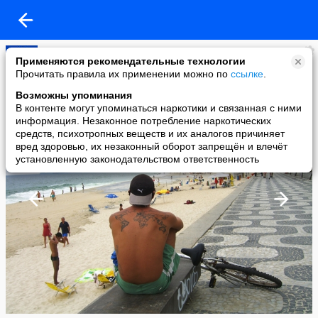
Yegor
Применяются рекомендательные технологии
added a photo
Прочитать правила их применении можно по
ссылке
.
01 Oct в 18:02
Возможны упоминания
В контенте могут упоминаться наркотики и связанная с ними
информация. Незаконное потребление наркотических
средств, психотропных веществ и их аналогов причиняет
вред здоровью, их незаконный оборот запрещён и влечёт
установленную законодательством ответственность