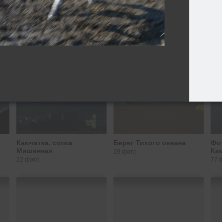
Камчатка. сопка
Берег Тихого океана
Фо
Мишенная
Ка
29 фото
22 фото
77 