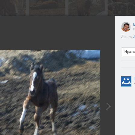
В
u
Album:
A
Нрав