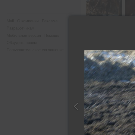
Mail
О компании
Реклама
Разработчикам
Мобильная версия
Помощь
Обсудить проект
Пользовательское соглашение