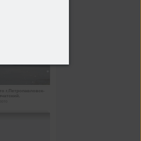
то г.Петропавловск-
мчатский.
фото