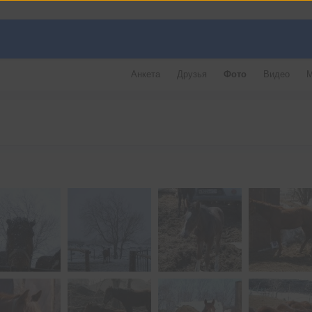
Анкета
Друзья
Фото
Видео
М