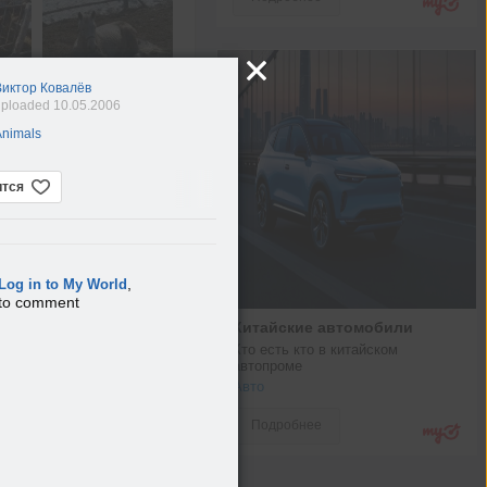
иктор Ковалёв
ploaded 10.05.2006
nimals
ится
,
Log in to My World
to comment
Китайские автомобили
Кто есть кто в китайском 
автопроме
Авто
Подробнее