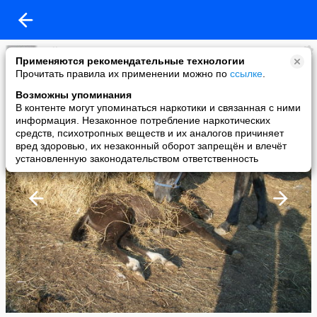
yellow
Применяются рекомендательные технологии
added a photo
Прочитать правила их применении можно по
ссылке
.
10 May в 01:25
Возможны упоминания
В контенте могут упоминаться наркотики и связанная с ними
информация. Незаконное потребление наркотических
средств, психотропных веществ и их аналогов причиняет
вред здоровью, их незаконный оборот запрещён и влечёт
установленную законодательством ответственность