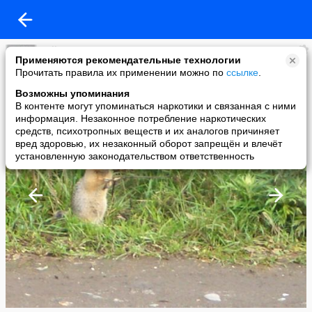
yellow
Применяются рекомендательные технологии
added a photo
Прочитать правила их применении можно по
ссылке
.
04 Sep в 00:40
Возможны упоминания
В контенте могут упоминаться наркотики и связанная с ними
информация. Незаконное потребление наркотических
средств, психотропных веществ и их аналогов причиняет
вред здоровью, их незаконный оборот запрещён и влечёт
установленную законодательством ответственность