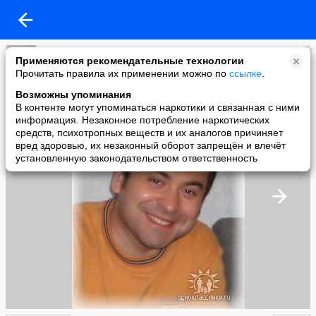
yellow
Применяются рекомендательные технологии
added a photo
Прочитать правила их применении можно по
ссылке
.
13 Feb в 23:34
Возможны упоминания
В контенте могут упоминаться наркотики и связанная с ними
информация. Незаконное потребление наркотических
средств, психотропных веществ и их аналогов причиняет
вред здоровью, их незаконный оборот запрещён и влечёт
установленную законодательством ответственность