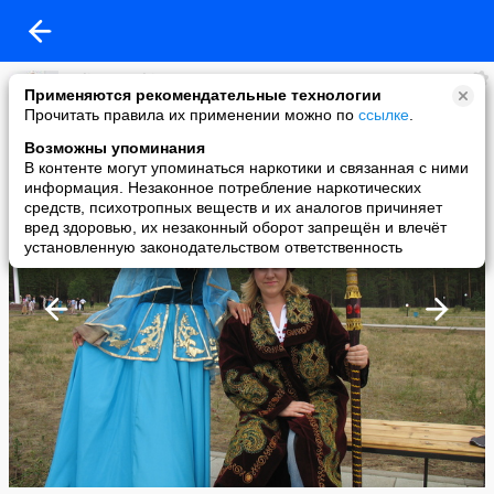
Yulia Narushina
Применяются рекомендательные технологии
added a photo
Прочитать правила их применении можно по
ссылке
.
17 Jul в 09:40
Возможны упоминания
В контенте могут упоминаться наркотики и связанная с ними
информация. Незаконное потребление наркотических
средств, психотропных веществ и их аналогов причиняет
вред здоровью, их незаконный оборот запрещён и влечёт
установленную законодательством ответственность