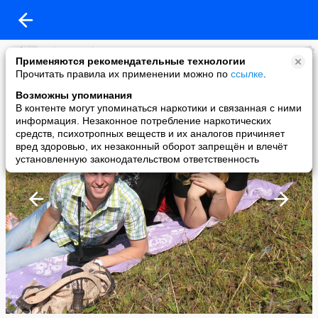
Yulia Narushina
Применяются рекомендательные технологии
added a photo
Прочитать правила их применении можно по
ссылке
.
14 Aug в 10:20
Возможны упоминания
В контенте могут упоминаться наркотики и связанная с ними
информация. Незаконное потребление наркотических
средств, психотропных веществ и их аналогов причиняет
вред здоровью, их незаконный оборот запрещён и влечёт
установленную законодательством ответственность