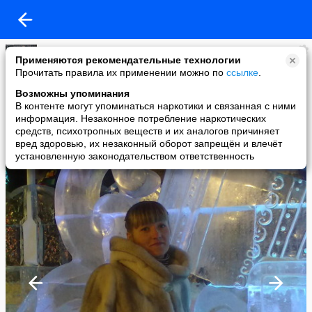
Юлия Белькова
Применяются рекомендательные технологии
added a photo
Прочитать правила их применении можно по
ссылке
.
04 Jan в 09:02
Возможны упоминания
В контенте могут упоминаться наркотики и связанная с ними
информация. Незаконное потребление наркотических
средств, психотропных веществ и их аналогов причиняет
вред здоровью, их незаконный оборот запрещён и влечёт
установленную законодательством ответственность