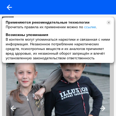
Юлия Белькова
Применяются рекомендательные технологии
added a photo
Прочитать правила их применении можно по
ссылке
.
08 Aug в 21:54
Возможны упоминания
В контенте могут упоминаться наркотики и связанная с ними
информация. Незаконное потребление наркотических
средств, психотропных веществ и их аналогов причиняет
вред здоровью, их незаконный оборот запрещён и влечёт
установленную законодательством ответственность