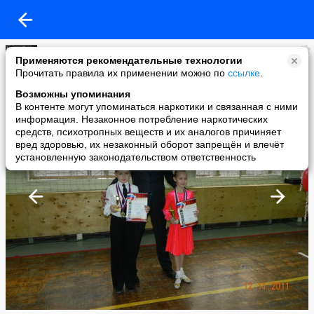
Юлия Белькова
Применяются рекомендательные технологии
added a photo
Прочитать правила их применении можно по
ссылке
.
30 Dec в 17:41
Возможны упоминания
В контенте могут упоминаться наркотики и связанная с ними
информация. Незаконное потребление наркотических
средств, психотропных веществ и их аналогов причиняет
вред здоровью, их незаконный оборот запрещён и влечёт
установленную законодательством ответственность