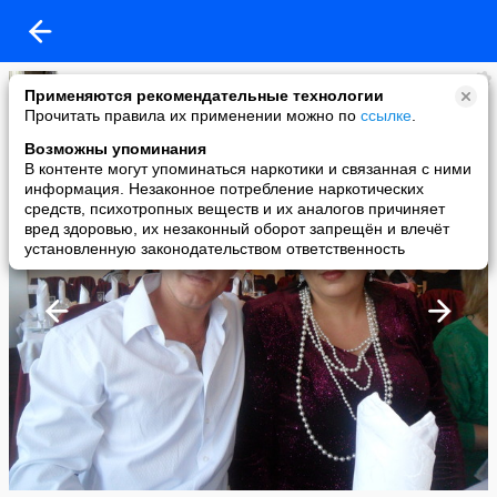
Юлия Ямина
Применяются рекомендательные технологии
added a photo
Прочитать правила их применении можно по
ссылке
.
29 Aug в 08:21
Возможны упоминания
В контенте могут упоминаться наркотики и связанная с ними
информация. Незаконное потребление наркотических
средств, психотропных веществ и их аналогов причиняет
вред здоровью, их незаконный оборот запрещён и влечёт
установленную законодательством ответственность