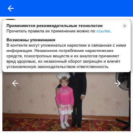
Юлия Ямина
Применяются рекомендательные технологии
added a photo
Прочитать правила их применении можно по
ссылке
.
01 Sep в 14:08
Возможны упоминания
В контенте могут упоминаться наркотики и связанная с ними
информация. Незаконное потребление наркотических
средств, психотропных веществ и их аналогов причиняет
вред здоровью, их незаконный оборот запрещён и влечёт
установленную законодательством ответственность