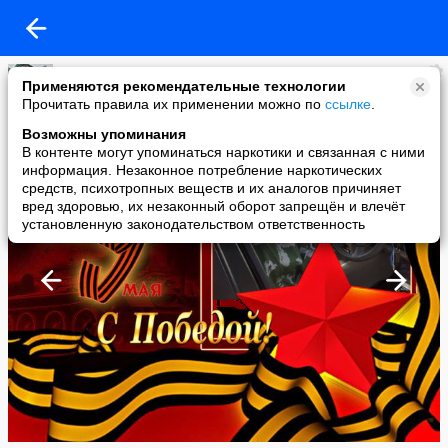
ЮРА БЕЛОБАБА
Применяются рекомендательные технологии
added a photo
Прочитать правила их применении можно по
ссылке
.
05 May в 22:32
Возможны упоминания
В контенте могут упоминаться наркотики и связанная с ними
информация. Незаконное потребление наркотических
средств, психотропных веществ и их аналогов причиняет
вред здоровью, их незаконный оборот запрещён и влечёт
установленную законодательством ответственность