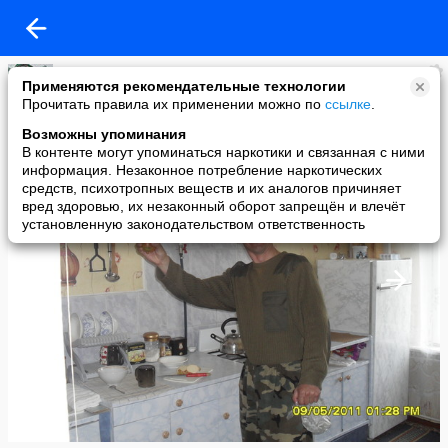
ЮРА БЕЛОБАБА
Применяются рекомендательные технологии
added a photo
Прочитать правила их применении можно по
ссылке
.
13 May в 11:15
Возможны упоминания
В контенте могут упоминаться наркотики и связанная с ними
информация. Незаконное потребление наркотических
средств, психотропных веществ и их аналогов причиняет
вред здоровью, их незаконный оборот запрещён и влечёт
установленную законодательством ответственность