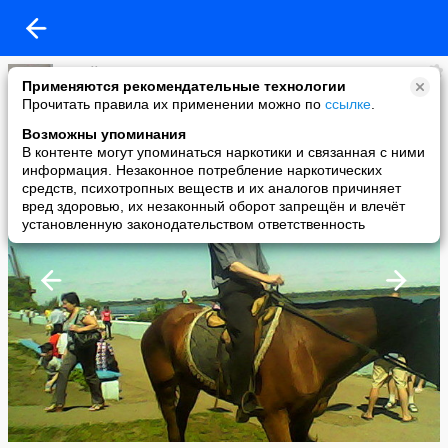
Юрий Большаков
Применяются рекомендательные технологии
added a photo
Прочитать правила их применении можно по
ссылке
.
04 Jun в 13:14
Возможны упоминания
В контенте могут упоминаться наркотики и связанная с ними
информация. Незаконное потребление наркотических
средств, психотропных веществ и их аналогов причиняет
вред здоровью, их незаконный оборот запрещён и влечёт
установленную законодательством ответственность