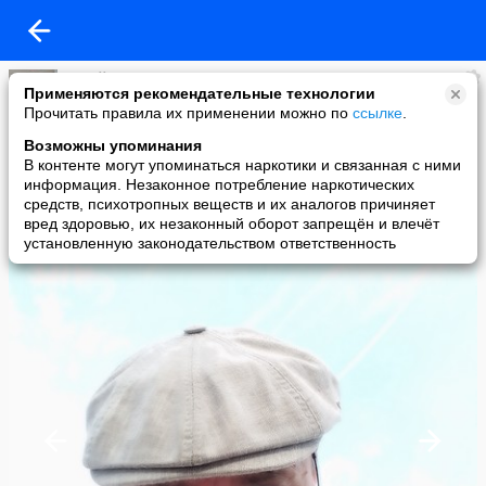
Юрий Большаков
Применяются рекомендательные технологии
added a photo
Прочитать правила их применении можно по
ссылке
.
04 Jun в 13:14
Возможны упоминания
В контенте могут упоминаться наркотики и связанная с ними
информация. Незаконное потребление наркотических
средств, психотропных веществ и их аналогов причиняет
вред здоровью, их незаконный оборот запрещён и влечёт
установленную законодательством ответственность