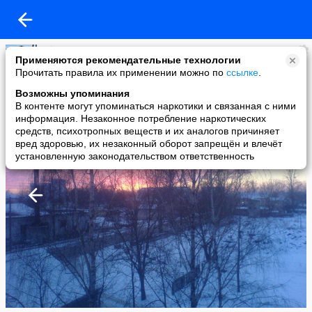
JuliusCaesar
Применяются рекомендательные технологии
added a photo
Прочитать правила их применении можно по
ссылке
.
01 Feb в 19:40
Возможны упоминания
В контенте могут упоминаться наркотики и связанная с ними
информация. Незаконное потребление наркотических
средств, психотропных веществ и их аналогов причиняет
вред здоровью, их незаконный оборот запрещён и влечёт
установленную законодательством ответственность