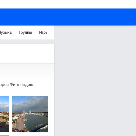
узыка
Группы
Игры
через Финляндию,