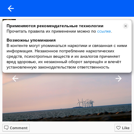
Елена Юрова
Применяются рекомендательные технологии
added a photo
Прочитать правила их применении можно по
ссылке
.
03 Mar в 19:14
Возможны упоминания
В контенте могут упоминаться наркотики и связанная с ними
информация. Незаконное потребление наркотических
средств, психотропных веществ и их аналогов причиняет
вред здоровью, их незаконный оборот запрещён и влечёт
установленную законодательством ответственность
Comment
Like