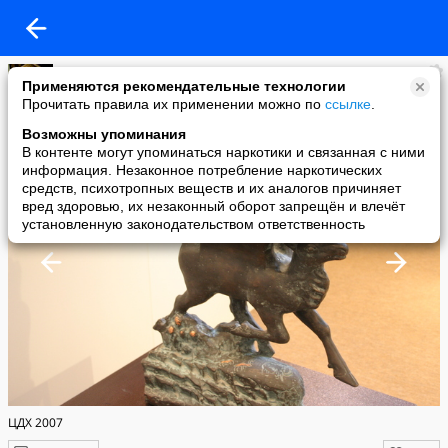
Елена Юрова
Применяются рекомендательные технологии
added a photo
Прочитать правила их применении можно по
ссылке
.
04 Aug в 01:57
Возможны упоминания
В контенте могут упоминаться наркотики и связанная с ними
информация. Незаконное потребление наркотических
средств, психотропных веществ и их аналогов причиняет
вред здоровью, их незаконный оборот запрещён и влечёт
установленную законодательством ответственность
ЦДХ 2007