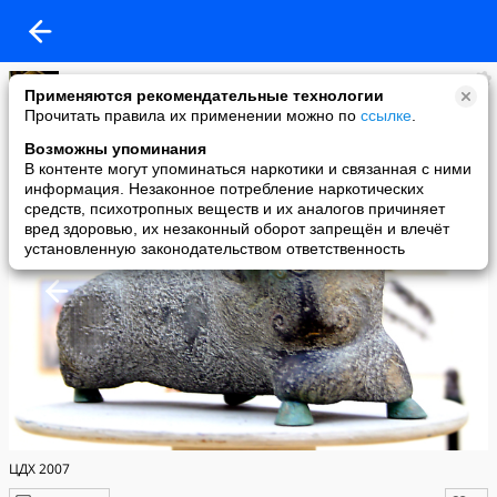
Елена Юрова
Применяются рекомендательные технологии
added a photo
Прочитать правила их применении можно по
ссылке
.
04 Aug в 12:24
Возможны упоминания
В контенте могут упоминаться наркотики и связанная с ними
информация. Незаконное потребление наркотических
средств, психотропных веществ и их аналогов причиняет
вред здоровью, их незаконный оборот запрещён и влечёт
установленную законодательством ответственность
ЦДХ 2007