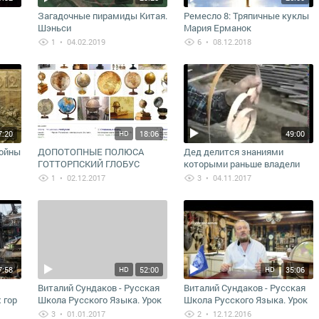
Загадочные пирамиды Китая.
Ремесло 8: Тряпичные куклы
Шэньси
Мария Ерманок
1
• 04.02.2019
6
• 08.12.2018
7:20
18:06
49:00
HD
войны
ДОПОТОПНЫЕ ПОЛЮСА
Дед делится знаниями
ГОТТОРПСКИЙ ГЛОБУС
которыми раньше владели
ЮРИЙ ЛОМАТОВ
1
• 02.12.2017
3
• 04.11.2017
7:58
52:00
35:06
HD
HD
Виталий Сундаков - Русская
Виталий Сундаков - Русская
 гор
Школа Русского Языка. Урок
Школа Русского Языка. Урок
12 / 27 декабря 2016
6 / 2 июля 2016
3
• 01.01.2017
2
• 12.12.2016