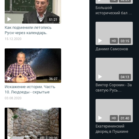
Большой
исторический бал в
Империал-отеле
51:21
«Талион»
Как подменили летопись
Руси через календарь.
15.12.2020
03:15
HD
Даниил Самсонов
04:13
36:27
Виктор Сорокин - За
Искажение истории. Часть
святую Русь
10. Людоеды - скрытые
помолюсь
рычаги истории
03.08.2020
01:40
HD
Екатерининский
дворец в Пушкине
20:06
HD