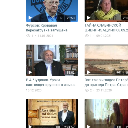
23:53
2:2
HD
Фурсов: Кpoвaвaя
ТАЙНА СЛАВЯНСКОЙ
пepeзaгpyзкa запущена.
ЦИВИЛИЗАЦИИ!!! 08.09.
Миpoвaя элита демонтирует
ДОКУМЕНТАЛЬНЫЙ ФИ
1
• 11.01.2021
1
• 09.01.2021
миp за два года 01.01.2021
56:02
1
HD
В.А. Чудинов. Уроки
Вот так выглядел Петер
настоящего русского языка.
до прихода Петра. Стра
тоннели СКРЫТЫЕ ФАКТ
15.12.2020
2
• 23.11.2020
ДОПЕТРОВСКОЙ РУСИ!!!
2:24:57
1
HD
HD