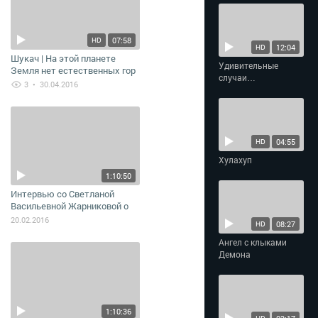
07:58
HD
12:04
HD
Шукач | На этой планете
Удивительные
Земля нет естественных гор
случаи
и ущелий. Вскрываем
3
• 30.04.2016
взаимопомощи
манипуляцию
04:55
HD
Хулахуп
1:10:50
Интервью со Светланой
Васильевной Жарниковой о
Русском Севере, Кайласе и о
20.02.2016
08:27
HD
многом другом
Ангел с клыками
Демона
1:10:36