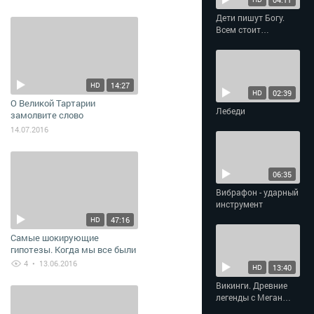
Дети пишут Богу.
Всем стоит
задуматься
14:27
HD
02:39
HD
О Великой Тартарии
Лебеди
замолвите слово
14.07.2016
06:35
Вибрафон - ударный
инструмент
47:16
HD
Самые шокирующие
гипотезы. Когда мы все были
русскими
4
• 13.06.2016
13:40
HD
Викинги. Древние
легенды с Меган
Фокс