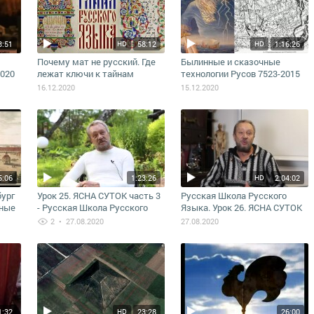
3:51
58:12
1:16:26
HD
HD
Почему мат не русский. Где
Былинные и сказочные
2020
лежат ключи к тайнам
технологии Русов 7523-2015
ЛЬМ
русского языка
16.12.2020
15.12.2020
5:06
1:23:26
2:04:02
HD
бург
Урок 25. ЯСНА СУТОК часть 3
Русская Школа Русского
нные
- Русская Школа Русского
Языка. Урок 26. ЯСНА СУТОК
Ы О
Языка. Виталий Сундаков
часть 4. Виталий Сундаков
2
• 27.08.2020
27.08.2020
1:32
23:28
26:00
HD