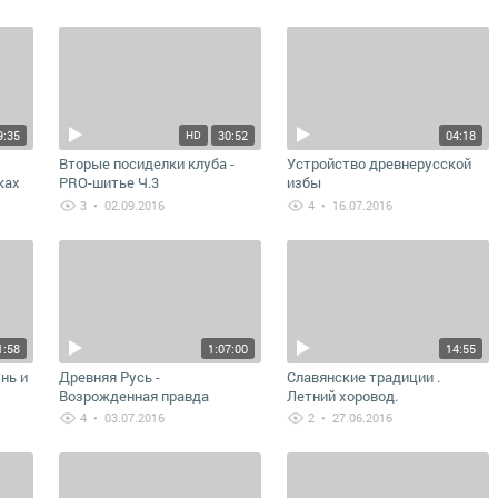
9:35
30:52
04:18
HD
Вторые посиделки клуба -
Устройство древнерусской
ках
PRO-шитье Ч.3
избы
3
• 02.09.2016
4
• 16.07.2016
1:58
1:07:00
14:55
нь и
Древняя Русь -
Славянские традиции .
Возрожденная правда
Летний хоровод.
тных
4
• 03.07.2016
2
• 27.06.2016