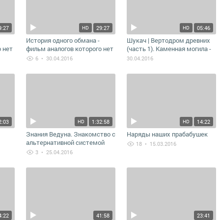
9:27
29:27
05:46
HD
HD
История одного обмана -
Шукач | Вертодром древних
 нет
фильм аналогов которого нет
(часть 1). Каменная могила -
в мире
вертолетная площадка
6
• 30.04.2016
30.04.2016
2:03
1:32:58
14:22
HD
HD
Знания Ведуна. Знакомство с
Наряды наших прабабушек
альтернативной системой
18
• 15.03.2016
знаний.
3
• 25.04.2016
4:22
41:58
23:41