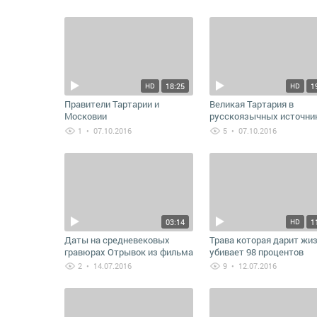
полуостров
манипуляцию
18:25
1
HD
HD
Правители Тартарии и
Великая Тартария в
Московии
русскоязычных источни
(добавлен источник)
1
• 07.10.2016
5
• 07.10.2016
03:14
1
HD
Даты на средневековых
Трава которая дарит жиз
гравюрах Отрывок из фильма
убивает 98 процентов
Юрия Елхова
раковых клеток 3 секре
2
• 14.07.2016
9
• 12.07.2016
Несуществующее
рецепта лечения рака
тысячелетие проекта Мис