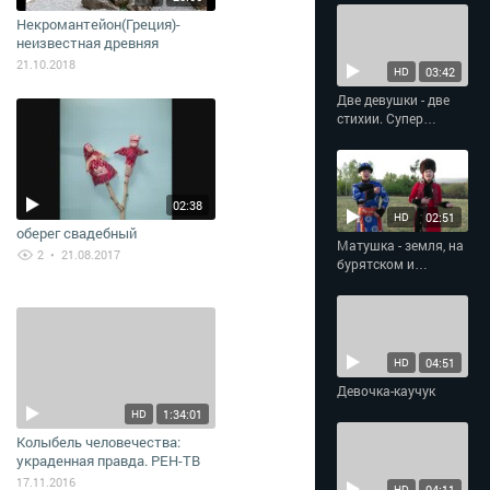
Некромантейон(Греция)-
неизвестная древняя
полигональная кладка.
21.10.2018
03:42
HD
Две девушки - две
стихии. Супер
фланкировка
02:38
02:51
HD
оберег свадебный
Матушка - земля, на
2
• 21.08.2017
бурятском и
татарском языках
04:51
HD
Девочка-каучук
1:34:01
HD
Колыбель человечества:
украденная правда. РЕН-ТВ
17.11.2016
04:11
HD