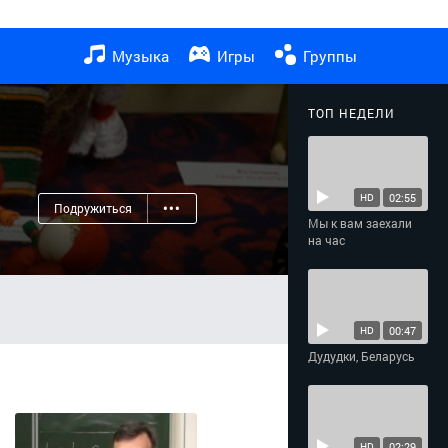
Музыка
Игры
Группы
ТОП НЕДЕЛИ
02:55
HD
Подружиться
•••
Мы к вам заехали
на час
00:47
HD
Дудудки, Беларусь
02:29
HD