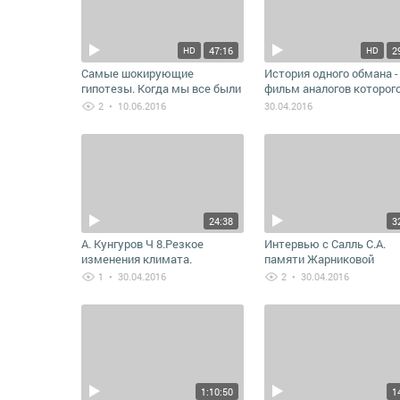
47:16
2
HD
HD
Самые шокирующие
История одного обмана -
гипотезы. Когда мы все были
фильм аналогов которого
русскими
в мире
2
• 10.06.2016
30.04.2016
24:38
3
А. Кунгуров Ч 8.Резкое
Интервью с Салль С.А.
изменения климата.
памяти Жарниковой
Причины. Паровозы - шаг
Светланы
1
• 30.04.2016
2
• 30.04.2016
назад? Примеры технологий
18 века.
1:10:50
1