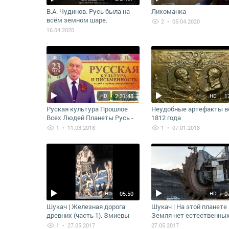
В.А. Чудинов. Русь была на
Лихоманка
всём земном шаре.
2
• 05.04.2020
29.10.2016
16.04.2020
2:31:48
1
HD
HD
Руская культура Прошлое
Неудобные артефакты 
Всех Людей Планеты Русь -
1812 года
Академик Валерий Чудинов
1
• 11.03.2018
1
• 07.01.2018
7523-2015
05:50
0
HD
HD
Шукач | Железная дорога
Шукач | На этой планете
древних (часть 1). Змиевы
Земля нет естественных
валы. Крым, Керченский
и ущелий. Вскрываем
1
• 27.05.2017
27.05.2017