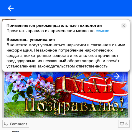
Татьяна Кашина
Применяются рекомендательные технологии
added a photo
Прочитать правила их применении можно по
ссылке
.
01 May в 22:38
Возможны упоминания
В контенте могут упоминаться наркотики и связанная с ними
информация. Незаконное потребление наркотических
средств, психотропных веществ и их аналогов причиняет
вред здоровью, их незаконный оборот запрещён и влечёт
установленную законодательством ответственность
Comment