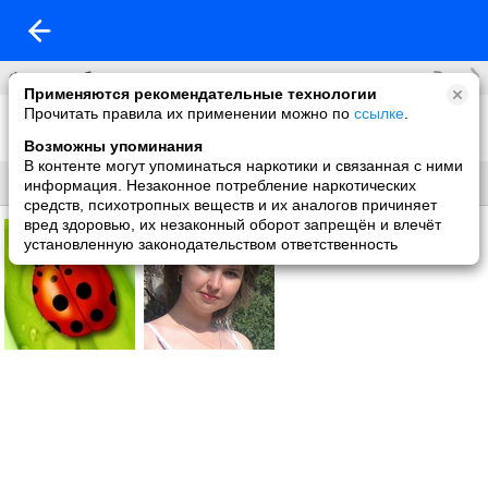
Все
Фотоальбомы
Применяются рекомендательные технологии
Прочитать правила их применении можно по
ссылке
.
Фото со мной
2 фото
Возможны упоминания
В контенте могут упоминаться наркотики и связанная с ними
Все
Без названия
информация. Незаконное потребление наркотических
средств, психотропных веществ и их аналогов причиняет
вред здоровью, их незаконный оборот запрещён и влечёт
установленную законодательством ответственность