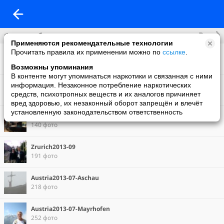
Все
Фотоальбомы
Применяются рекомендательные технологии
Прочитать правила их применении можно по
ссылке
.
Фото со мной
5 фото
Возможны упоминания
В контенте могут упоминаться наркотики и связанная с ними
Что нового
информация. Незаконное потребление наркотических
3 фото
средств, психотропных веществ и их аналогов причиняет
вред здоровью, их незаконный оборот запрещён и влечёт
установленную законодательством ответственность
Tirol2014-06
140 фото
Zrurich2013-09
191 фото
Austria2013-07-Aschau
218 фото
Austria2013-07-Mayrhofen
252 фото