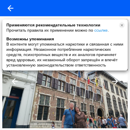
Dmitry Zaitsev
Применяются рекомендательные технологии
added a photo
Прочитать правила их применении можно по
ссылке
.
21 Jul в 14:28
Возможны упоминания
В контенте могут упоминаться наркотики и связанная с ними
информация. Незаконное потребление наркотических
средств, психотропных веществ и их аналогов причиняет
вред здоровью, их незаконный оборот запрещён и влечёт
установленную законодательством ответственность