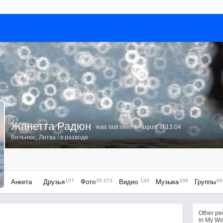
Жанетта Радюн
was last seen 6 August at 13:04
Вильнюс, Литва
/ в разводе
107
35 073
133
339
66
Анкета
Друзья
Фото
Видео
Музыка
Группы
Other p
in My Wo