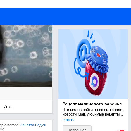
Рецепт малинового варенья
Игры
Что можно найти в нашем канале: 
новости Mail, любимые рецепты...
max.ru
eople named
Жанетта Радюн
rld
Подробнее