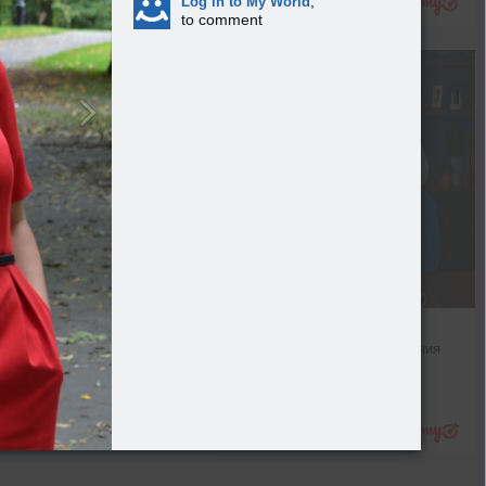
,
Log in to My World
to comment
Искусство быть вместе
Раскрываем секрет построения 
гармоничных отношений
Леди
Подробнее