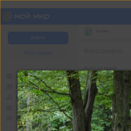
Татьяна ....
Войти
Фотографии
Регистрация
Фото со мной
Лента
Видео
Музыка
Группы
Игры