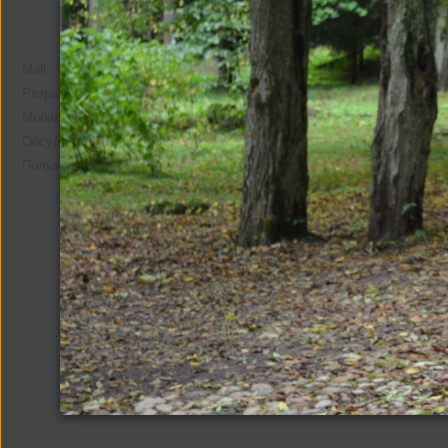
Mail
О компании
Реклама
Разработчикам
Мобильная версия
Помощь
Обсудить проект
Пользовательское соглашение