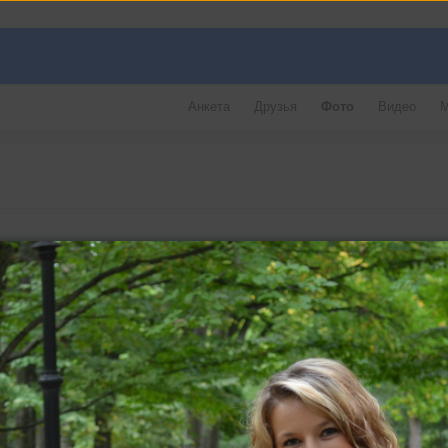
Анкета
Друзья
Фото
Видео
М