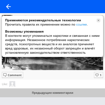
Евгений Зариньш
Применяются рекомендательные технологии
added a photo
Прочитать правила их применении можно по
ссылке
.
27 Dec в 15:31
Возможны упоминания
В контенте могут упоминаться наркотики и связанная с ними
информация. Незаконное потребление наркотических
средств, психотропных веществ и их аналогов причиняет
вред здоровью, их незаконный оборот запрещён и влечёт
установленную законодательством ответственность
Comment
Like:
Предыдущие комментарии