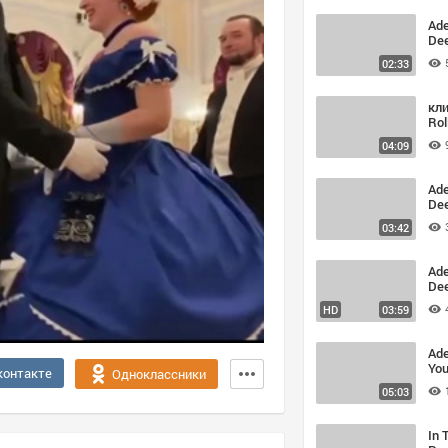
Ade
Dee
Коп
02:33
Pe
кли
Rol
04:09
Ade
Dee
Ins
03:42
ub
онл
Rol
Ade
Dee
Cov
HD
03:59
Th
Ade
You
контакте
Одноклассники
05:03
In 