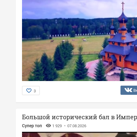
В
3
Большой исторический бал в Импер
Супер топ
1 929
07.08.2026