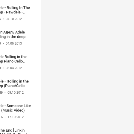
le - Rolling In The
p - Pawdele -
ание в Deep -
5
• 04.10.2012
tody
п Адель Adele
ling in the deep
9
• 04.05.2013
le Rolling in the
p Piano Cello
trumental Cover с
3
• 08.04.2012
e бесплатно
айн ролик Adele
ling in the De
le - Rolling in the
p (Piano/Cello
er) -
49
• 09.10.2012
ePianoGuys
le - Someone Like
 (Music Video)
16
• 17.10.2012
The End [Linkin