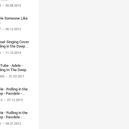
8
• 05.08.2015
le Someone Like
u
7
• 06.12.2012
oat Singing Cover
ling in the Deep
ele)
6
• 11.10.2014
Tube - Adele -
ling In The Deep
305
• 31.03.2011
le - Rolling in the
p - Pawdele -
ging in the Deep -
12
• 07.12.2013
ody - YouTube
le - Rolling in the
p - Pawdele -
ging in the Deep -
3
• 09.07.2012
tody.mpg