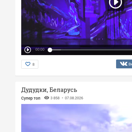
00:00
В
8
Дудудки, Беларусь
Супер топ
3 858
07.08.2026