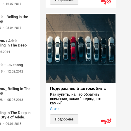
1
• 16.07.2017
le - Rolling in the
ep
6
• 28.04.2017
ль / Adele —
ling In The Deep
06.2014
le - Lovesong
18
• 12.02.2012
ль_ Rolling In The
Подержанный автомобиль
ep
Как купить, на что обратить 
внимание, какие "подводные 
28
• 05.05.2013
камни"
Авто
ling In The Deep in
 Style of Adele
Подробнее
h lyrics no lead
9
• 09.01.2013
al YouTube