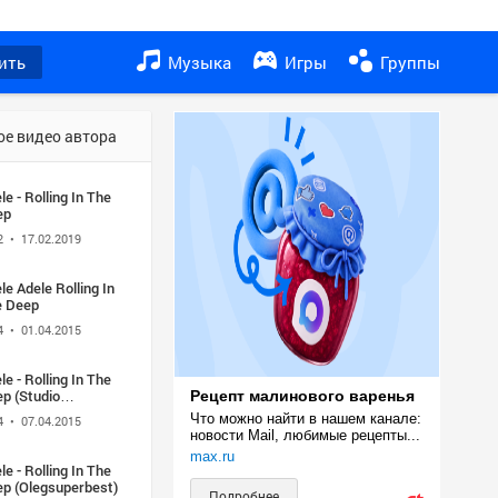
ить
Музыка
Игры
Группы
ое видео автора
le - Rolling In The
ep
2
• 17.02.2019
le Adele Rolling In
e Deep
4
• 01.04.2015
le - Rolling In The
tudio
Рецепт малинового варенья
tage)
Что можно найти в нашем канале: 
4
• 07.04.2015
новости Mail, любимые рецепты...
max.ru
le - Rolling In The
p (Olegsuperbest)
Подробнее