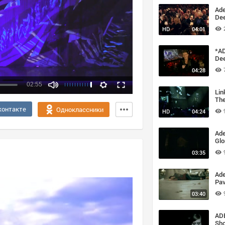
Ade
Dee
Aud
HD
04:01
*AD
Dee
voi
04:28
02:55
Lin
The
Качество:
Cov
контакте
Одноклассники
HD
04:24
Par
360p
Dee
Liv
720p
Ade
Glo
03:35
Ade
Pa
03:40
ADE
Sho