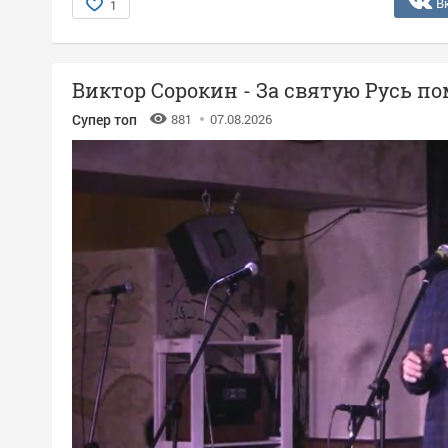
В
1
Виктор Сорокин - За святую Русь п
Супер топ
881
07.08.2026