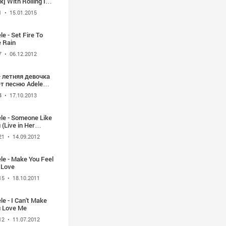
k] With Rolling In
 Deep [Adele] -
1
• 15.01.2015
e Rolland [Guitar
mix] HD
le - Set Fire To
 Rain
7
• 06.12.2012
- летняя девочка
 Adele
ling in the deep
4
• 17.10.2013
le - Someone Like
 (Live in Her
me)
21
• 14.09.2012
le - Make You Feel
 Love
15
• 18.10.2011
le - I Can't Make
 Love Me
12
• 11.07.2012