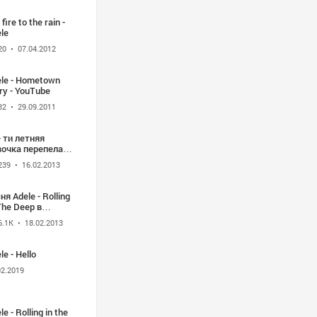
 fire to the rain -
le
20
• 07.04.2012
le - Hometown
ry - YouTube
32
• 29.09.2011
- ти летняя
вочка перепела
ель TALANT
239
• 16.02.2013
ling in the
p.Каролин Коста.
номенальная
ня Adele - Rolling
анцузская
The Deep в
вочка.
полнении 13
6.1K
• 18.02.2013
тней девочки
le - Hello
02.2019
le - Rolling in the