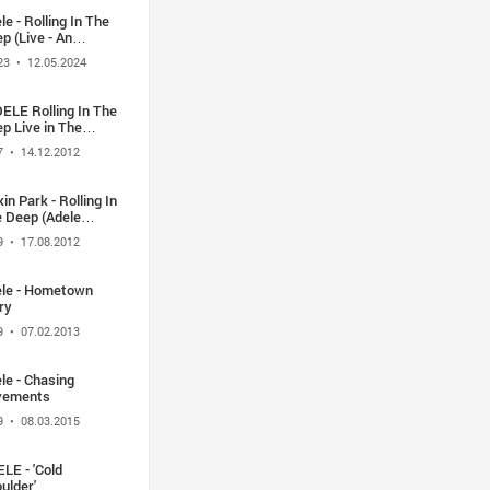
le - Rolling In The
p (Live - An
ience With Adele)
23
• 12.05.2024
ELE Rolling In The
p Live in The
ce of Holland 2010
7
• 14.12.2012
kin Park - Rolling In
 Deep (Adele
er - Live) Linkin
9
• 17.08.2012
k - Rolling In The
p (Adele Cover -
e)
le - Hometown
ry
9
• 07.02.2013
le - Chasing
vements
9
• 08.03.2015
LE - 'Cold
ulder'