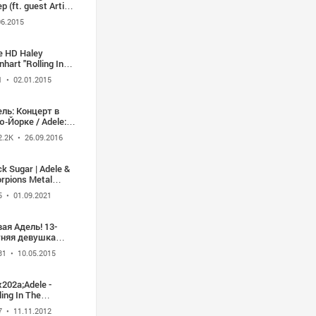
p (ft. guest Artist,
nda Scott) -
06.2015
ePianoGuys
e HD Haley
nhart "Rolling In
 Deep" - Top 7
1
• 02.01.2015
rican Idol 2011
r 20)
ль: Концерт в
‑Йорке / Adele:
e in New York City
2.2K
• 26.09.2016
015 / Русская
вучка Первый
нал
k Sugar | Adele &
rpions Metal
hup | Roll You In
5
• 01.09.2021
 Hurricane | 80s
rd Rock
ая Адель! 13-
тняя девушка
епела "Rolling In
31
• 10.05.2015
 Deep".
202a;Adele -
ling In The
p&#x202c;&rlm; -
7
• 11.11.2012