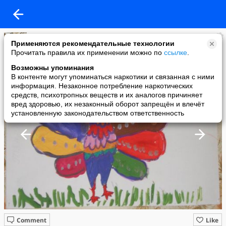
Алла
Применяются рекомендательные технологии
added a photo
Прочитать правила их применении можно по
ссылке
.
30 Jan в 22:24
Возможны упоминания
В контенте могут упоминаться наркотики и связанная с ними
информация. Незаконное потребление наркотических
средств, психотропных веществ и их аналогов причиняет
вред здоровью, их незаконный оборот запрещён и влечёт
установленную законодательством ответственность
Comment
Like