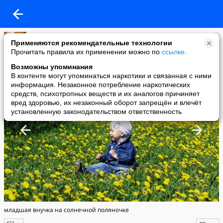
Александр Тюпцов
Применяются рекомендательные технологии
added a photo
Прочитать правила их применении можно по
ссылке
.
10 Jun в 11:00
Возможны упоминания
В контенте могут упоминаться наркотики и связанная с ними
информация. Незаконное потребление наркотических
средств, психотропных веществ и их аналогов причиняет
вред здоровью, их незаконный оборот запрещён и влечёт
установленную законодательством ответственность
младшая внучка на солнечной поляночке